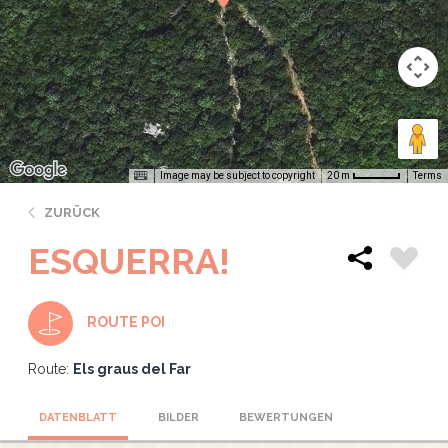
Image may be subject to copyright
Terms
20 m
ZURÜCK
ESQUERRA!
ROUTE POI
Route:
Els graus del Far
DATENBLATT
BILDER
BEWERTUNGEN