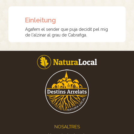
Einleitung
Agafem el sender que puja decidit pel mig
de l'alzinar al grau de Cabrafiga.
Footer
NOSALTRES