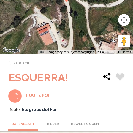
Image may be subject to copyright
Terms
20 m
ZURÜCK
ESQUERRA!
ROUTE POI
Route:
Els graus del Far
DATENBLATT
BILDER
BEWERTUNGEN