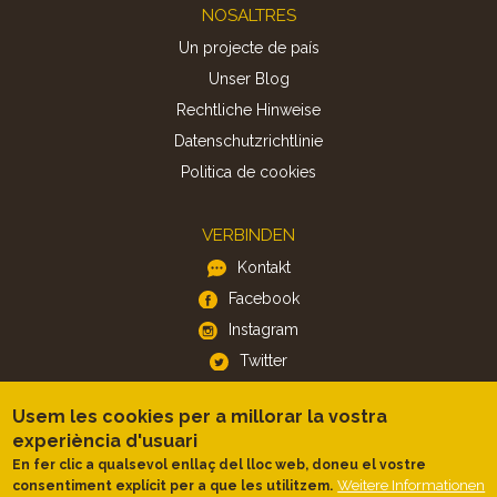
Footer
NOSALTRES
Un projecte de país
Unser Blog
Rechtliche Hinweise
Datenschutzrichtlinie
Politica de cookies
VERBINDEN
Kontakt
Facebook
Instagram
Twitter
Usem les cookies per a millorar la vostra
APP
experiència d'usuari
iOS
En fer clic a qualsevol enllaç del lloc web, doneu el vostre
Weitere Informationen
consentiment explícit per a que les utilitzem.
Android