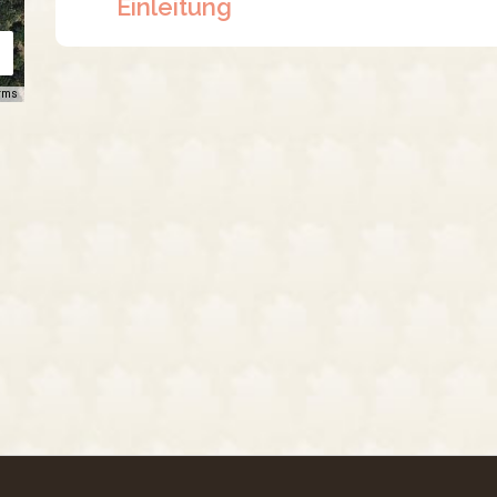
Einleitung
rms