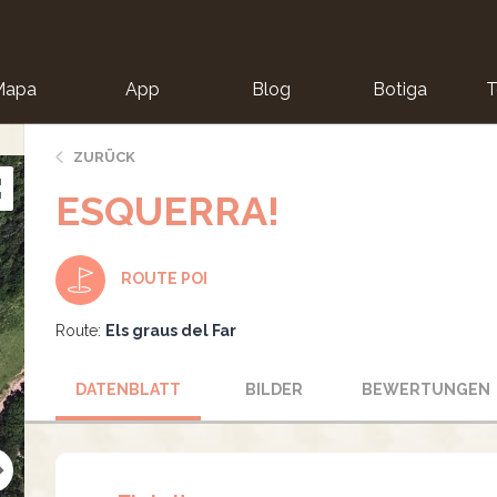
Mapa
App
Blog
Botiga
T
ZURÜCK
ESQUERRA!
ROUTE POI
Route:
Els graus del Far
DATENBLATT
BILDER
BEWERTUNGEN