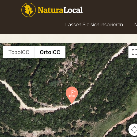
Direkt
zum
Inhalt
Main
Lassen Sie sich inspirieren
navigation
TopoICC
OrtoICC