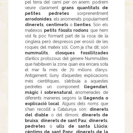
pel terra del camí per on anem, podrem
veure clarament
grans quantitats de
petites pedretes
sorprenentment
arrodonides
, els anomenats popularment
dinerets
,
centimets
o
llenties
. Són els
mateixos
petits fòssils rodons
que hem
vist fa poc formant part de la roca de la
cinglera però despresos per erosió de les
roques del mateix sòl. Com ja s’ha dit, són
nummulits
,
closques fossilitzades
d’antics protozous del gènere Nummulites
que habitaven la zona quan era encara sota
el mar fa més de 70 milions d’anys.
Antigament, lluny d’aquestes explicacions
més científiques, s’atribuïa a aquestes
pedretes un component
llegendari
,
màgic i sobrenatural
, anomenades de
diferents maneres segons la
llegenda o
explicació local
. Alguns dels noms que
s’han recollit a Catalunya són:
dinerets
del diable
o del dimoni;
dinerets de
bruixa
;
dinerets de sant Pau
;
dinerets
,
pedretes
o
ulls de santa Llúcia
;
cèntims de sant Ponç
;
dinerets de la