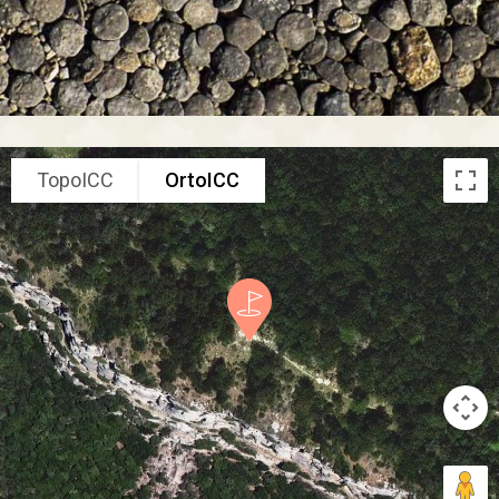
TopoICC
OrtoICC