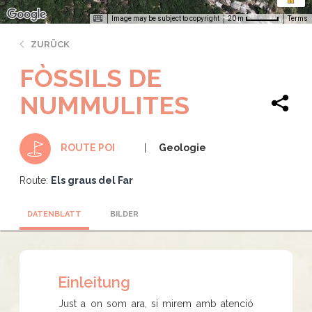
Image may be subject to copyright
Terms
20 m
ZURÜCK
FÒSSILS DE
NUMMULITES
Geologie
ROUTE POI
Route:
Els graus del Far
DATENBLATT
BILDER
Einleitung
Just a on som ara, si mirem amb atenció