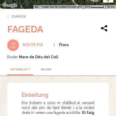
Image may be subject to copyright
Terms
20 m
ZURÜCK
FAGEDA
Flora
ROUTE POI
Route:
Mare de Déu del Coll
DATENBLATT
BILDER
Einleitung
Ens trobem a 1200 m d'altitud al vessant
nord del cim de Sant Benet, i a la nostra
dreta hi veiem una fageda acidòfila.
El faig