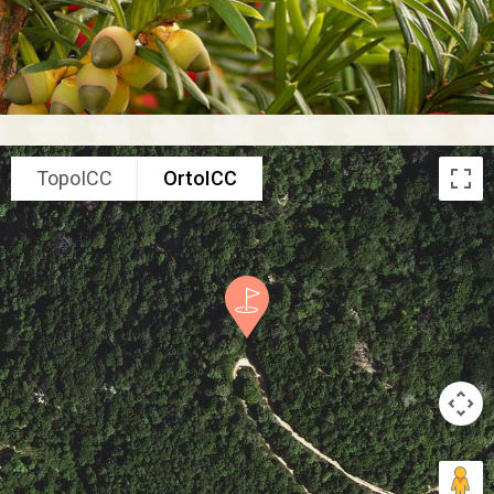
TopoICC
OrtoICC