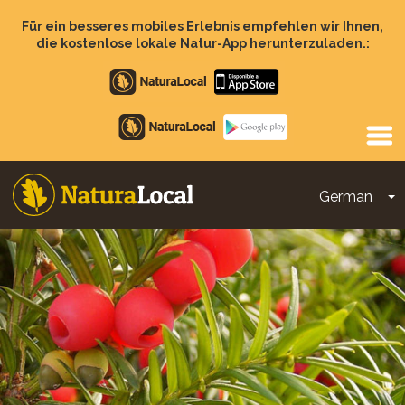
Direkt
zum
Für ein besseres mobiles Erlebnis empfehlen wir Ihnen,
Inhalt
die kostenlose lokale Natur-App herunterzuladen.:
Apple
store
Google
Play
German
D
Main
navigation