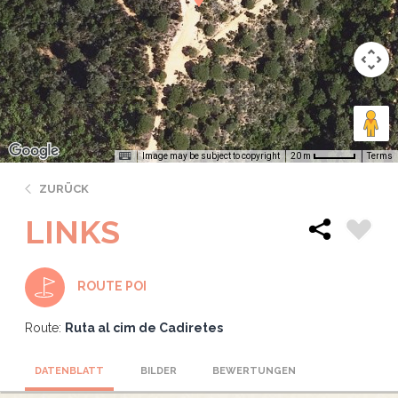
Image may be subject to copyright
Terms
20 m
ZURÜCK
LINKS
ROUTE POI
Route:
Ruta al cim de Cadiretes
DATENBLATT
BILDER
BEWERTUNGEN