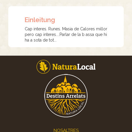
Einleitung
Cap interes. Runes. Masia de Calores millor
pero cap interes....Parlar de la b assa que hi
ha a sota de tot...
Footer
NOSALTRES