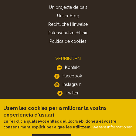
Un projecte de país
Unser Blog
Rechtliche Hinweise
Datenschutzrichtlinie
Politica de cookies
VERBINDEN
Kontakt
Facebook
Instagram
Twitter
Usem les cookies per a millorar la vostra
APP
experiència d'usuari
iOS
En fer clic a qualsevol enllaç del lloc web, doneu el vostre
Weitere Informationen
consentiment explícit per a que les utilitzem.
Android