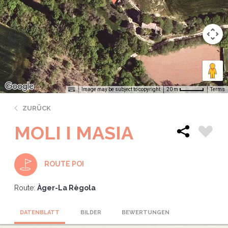
Image may be subject to copyright
Terms
20 m
ZURÜCK
MOLI I MASIA
ROUTE POI
Route:
Àger-La Règola
DATENBLATT
BILDER
BEWERTUNGEN