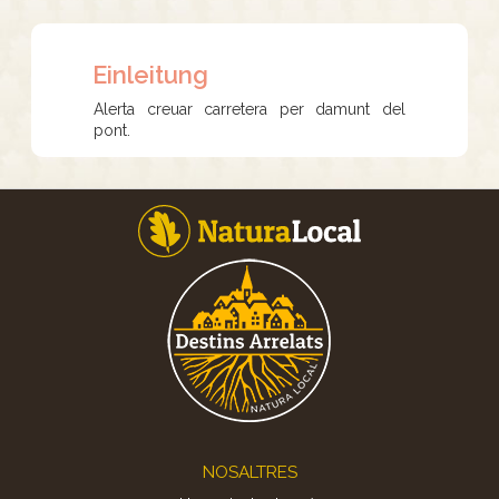
Einleitung
Alerta creuar carretera per damunt del
pont.
Footer
NOSALTRES