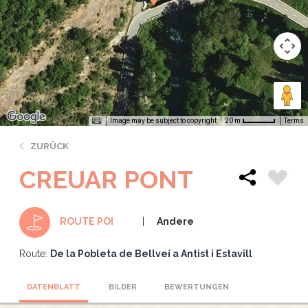
Image may be subject to copyright
Terms
20 m
ZURÜCK
CREUAR PONT
Andere
ROUTE POI
Route:
De la Pobleta de Bellveí a Antist i Estavill
DATENBLATT
BILDER
BEWERTUNGEN