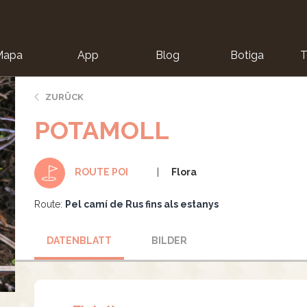
Mapa
App
Blog
Botiga
T
ZURÜCK
POTAMOLL
Flora
ROUTE POI
Route:
Pel camí de Rus fins als estanys
DATENBLATT
BILDER