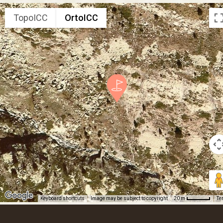
TopoICC
OrtoICC
Keyboard shortcuts
Image may be subject to copyright
Te
20 m