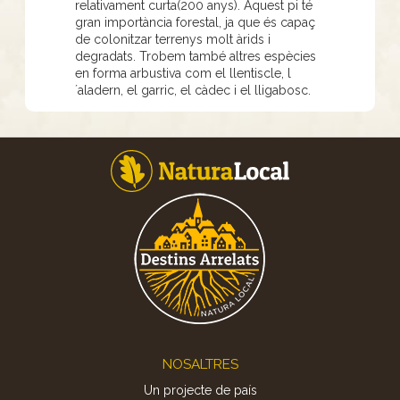
relativament curta(200 anys). Aquest pi té
gran importància forestal, ja que és capaç
de colonitzar terrenys molt àrids i
degradats. Trobem també altres espècies
en forma arbustiva com el llentiscle, l
´aladern, el garric, el càdec i el lligabosc.
Footer
NOSALTRES
Un projecte de país