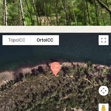
TopoICC
OrtoICC