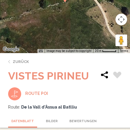
Image may be subject to copyright
Terms
20 m
ZURÜCK
VISTES PIRINEU
ROUTE POI
Route:
De la Vall d'Àssua al Batlliu
DATENBLATT
BILDER
BEWERTUNGEN