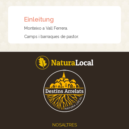
Einleitung
Monteixo a Vall Ferrera.
Camps i barraques de pastor.
Footer
NOSALTRES