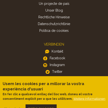
Un projecte de país
Unser Blog
Rechtliche Hinweise
Datenschutzrichtlinie
Politica de cookies
VERBINDEN
Kontakt
Facebook
Instagram
Twitter
Usem les cookies per a millorar la vostra
APP
experiència d'usuari
iOS
En fer clic a qualsevol enllaç del lloc web, doneu el vostre
Weitere Informationen
consentiment explícit per a que les utilitzem.
Android