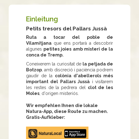
Einleitung
Petits tresors del Pallars Jussà
Ruta a tocar del poble de
Vilamitjana
que ens portarà a descobrir
algunes
petites joies amb misteri de la
conca de Tremp.
Coneixerem la curiositat de
la petjada de
Botzop
, amb discreció i paciència podrem
gaudir de la
colònia d'abellerols més
important del Pallars Jussà
i visitarem
les restes de la pedrera del
clot de les
Moles
, d'origen misteriós.
Wir empfehlen Ihnen die lokale
Natura-App, diese Route zu machen.
Gratis-Aufkleber:
Apple
store