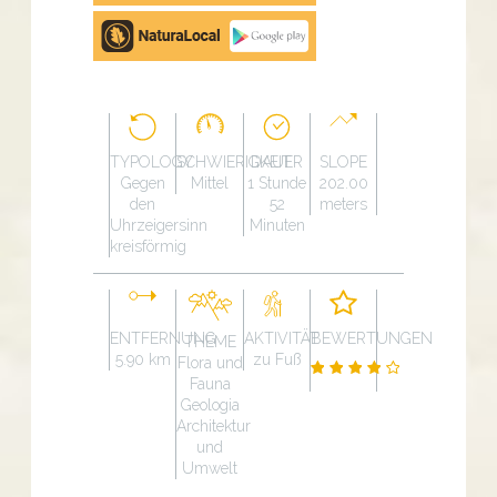
Google
Play
TYPOLOGY
SCHWIERIGKEIT
DAUER
SLOPE
Gegen
Mittel
1 Stunde
202.00
den
52
meters
Uhrzeigersinn
Minuten
kreisförmig
ENTFERNUNG
AKTIVITÄT
BEWERTUNGEN
THEME
5.90 km
zu Fuß
Flora und
Fauna
Geologia
Architektur
und
Umwelt