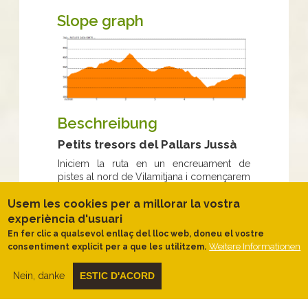
Slope graph
Beschreibung
Petits tresors del Pallars Jussà
Iniciem la ruta en un encreuament de
pistes al nord de Vilamitjana i començarem
a caminar en pla
pel camí de la Llabusta
en direcció a la zona de les Arenes
, on
Usem les cookies per a millorar la vostra
visitarem la primera curiositat de
experiència d'usuari
l'itinerari,
la petjada de Botzop.
En fer clic a qualsevol enllaç del lloc web, doneu el vostre
Weitere Informationen
consentiment explícit per a que les utilitzem.
Tornarem a la pista per seguir ara en
direcció nord-oest i, a pocs metres, tenim
l'oportunitat, amb paciència i discreció,
Nein, danke
ESTIC D'ACORD
d'observar l'
activitat dels abellerols
que nien als marges terrosos
al costat