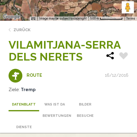
Image may be subject to copyright
Terms
500 m
ZURÜCK
VILAMITJANA-SERRA
DELS NERETS
16/12/2016
ROUTE
Ziele:
Tremp
DATENBLATT
WAS IST DA
BILDER
BEWERTUNGEN
BESUCHE
DIENSTE