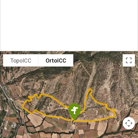
TopoICC
OrtoICC