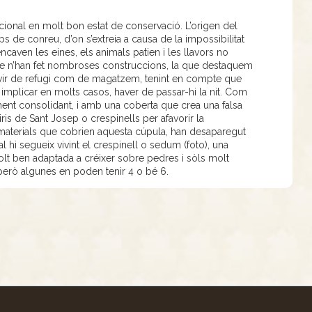
ional en molt bon estat de conservació. L’origen del
s de conreu, d’on s’extreia a causa de la impossibilitat
ncaven les eines, els animals patien i les llavors no
se n’han fet nombroses construccions, la que destaquem
rvir de refugi com de magatzem, tenint en compte que
n implicar en molts casos, haver de passar-hi la nit. Com
ment consolidant, i amb una coberta que crea una falsa
liris de Sant Josep o crespinells per afavorir la
 materials que cobrien aquesta cúpula, han desaparegut
hi segueix vivint el crespinell o sedum (foto), una
molt ben adaptada a créixer sobre pedres i sòls molt
però algunes en poden tenir 4 o bé 6.