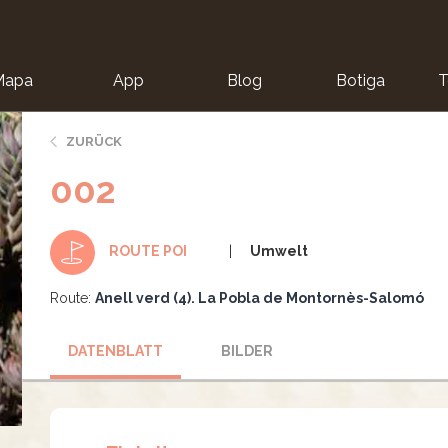
Mapa
App
Blog
Botiga
T
ZURÜCK
002
Umwelt
ROUTE POI
Route:
Anell verd (4). La Pobla de Montornès-Salomó
DATENBLATT
BILDER