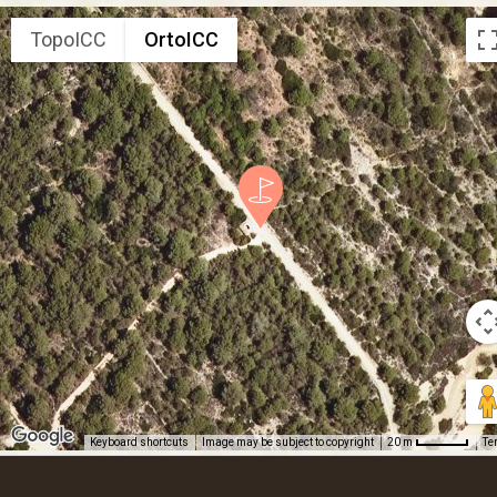
TopoICC
OrtoICC
Keyboard shortcuts
Image may be subject to copyright
Te
20 m