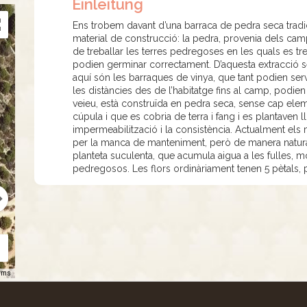
Einleitung
Ens trobem davant d’una barraca de pedra seca tradic
material de construcció: la pedra, provenia dels camp
de treballar les terres pedregoses en les quals es tre
podien germinar correctament. D’aquesta extracció 
aquí són les barraques de vinya, que tant podien se
les distàncies des de l’habitatge fins al camp, podie
veieu, està construïda en pedra seca, sense cap ele
cúpula i que es cobria de terra i fang i es plantaven l
impermeabilització i la consistència. Actualment els
per la manca de manteniment, però de manera natural 
planteta suculenta, que acumula aigua a les fulles, 
pedregosos. Les flors ordinàriament tenen 5 pètals, 
rms