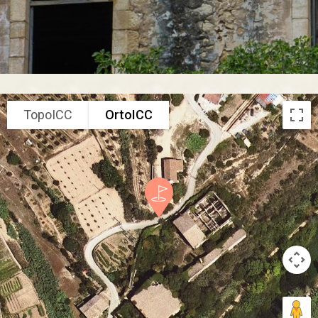
TopoICC
OrtoICC