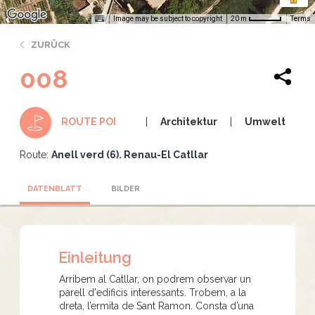
Image may be subject to copyright
Terms
20 m
ZURÜCK
008
Architektur
Umwelt
ROUTE POI
Route:
Anell verd (6). Renau-El Catllar
DATENBLATT
BILDER
Einleitung
Arribem al Catllar, on podrem observar un
parell d'edificis interessants. Trobem, a la
dreta, l’ermita de Sant Ramon. Consta d’una