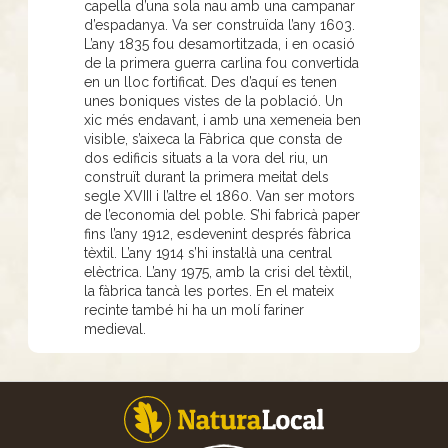
capella d’una sola nau amb una campanar
d’espadanya. Va ser construïda l’any 1603.
L’any 1835 fou desamortitzada, i en ocasió
de la primera guerra carlina fou convertida
en un lloc fortificat. Des d’aquí es tenen
unes boniques vistes de la població. Un
xic més endavant, i amb una xemeneia ben
visible, s’aixeca la Fàbrica que consta de
dos edificis situats a la vora del riu, un
construït durant la primera meitat dels
segle XVIII i l’altre el 1860. Van ser motors
de l’economia del poble. S’hi fabricà paper
fins l’any 1912, esdevenint després fàbrica
tèxtil. L’any 1914 s’hi instal·là una central
elèctrica. L’any 1975, amb la crisi del tèxtil,
la fàbrica tancà les portes. En el mateix
recinte també hi ha un molí fariner
medieval.