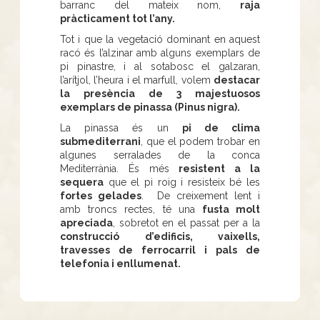
barranc del mateix nom,
raja
pràcticament tot l’any.
Tot i que la vegetació dominant en aquest
racó és l’alzinar amb alguns exemplars de
pi pinastre, i al sotabosc el galzaran,
l’arítjol, l’heura i el marfull, volem
destacar
la presència de 3 majestuosos
exemplars de pinassa (Pinus nigra).
La pinassa és un
pi de clima
submediterrani
, que el podem trobar en
algunes serralades de la conca
Mediterrània. És més
resistent a la
sequera
que el pi roig i resisteix bé les
fortes gelades
. De creixement lent i
amb troncs rectes, té una
fusta molt
apreciada
, sobretot en el passat per a la
construcció d’edificis, vaixells,
travesses de ferrocarril i pals de
telefonia i enllumenat.