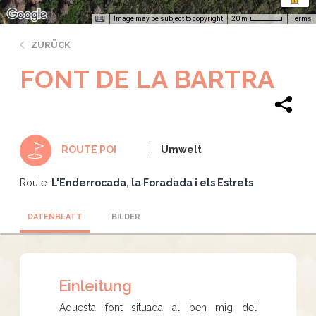
Image may be subject to copyright
Terms
20 m
ZURÜCK
FONT DE LA BARTRA
Umwelt
ROUTE POI
Route:
L'Enderrocada, la Foradada i els Estrets
DATENBLATT
BILDER
Einleitung
Aquesta font situada al ben mig del