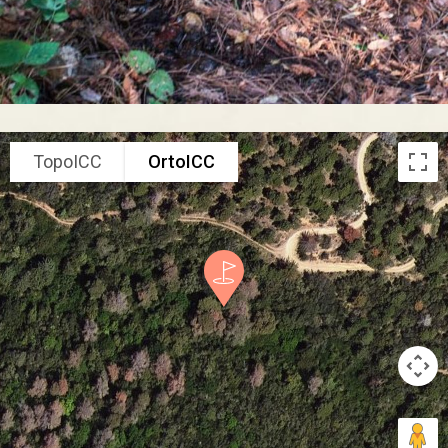
TopoICC
OrtoICC