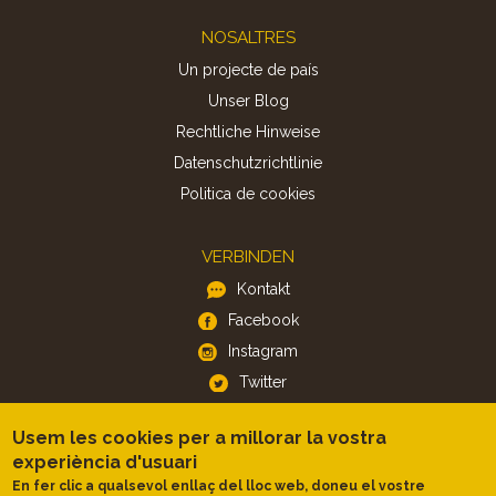
Footer
NOSALTRES
Un projecte de país
Unser Blog
Rechtliche Hinweise
Datenschutzrichtlinie
Politica de cookies
VERBINDEN
Kontakt
Facebook
Instagram
Twitter
Usem les cookies per a millorar la vostra
APP
experiència d'usuari
iOS
En fer clic a qualsevol enllaç del lloc web, doneu el vostre