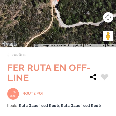
Image may be subject to copyright
Terms
20 m
ZURÜCK
FER RUTA EN OFF-
LINE
ROUTE POI
Route:
Ruta Gaudí-coll Rodó
Ruta Gaudí-coll Rodó