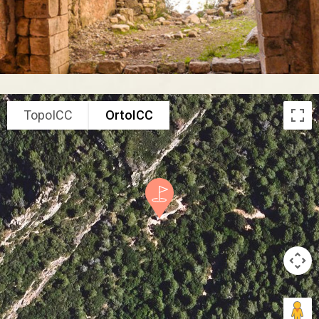
TopoICC
OrtoICC