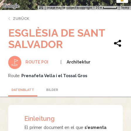
Image may be subject to copyright
Terms
20 m
ZURÜCK
ESGLÈSIA DE SANT
SALVADOR
Architektur
ROUTE POI
Route:
Prenafeta Vella i el Tossal Gros
DATENBLATT
BILDER
Einleitung
El primer document en el que
s'esmenta