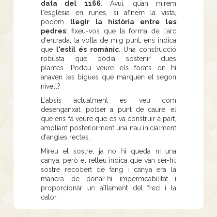
data del 1166
. Avui, quan mirem
l'església en runes, si afinem la vista,
podem
llegir la història entre les
pedres
: fixeu-vos que la forma de l'arc
d'entrada, la volta de mig punt, ens indica
que
l'estil és romànic
. Una construcció
robusta que podia sostenir dues
plantes. Podeu veure els forats on hi
anaven les bigues que marquen el segon
nivell?
L'absis actualment es veu com
desenganxat, potser a punt de caure, el
que ens fa veure que es va construir a part,
ampliant posteriorment una nau inicialment
d'angles rectes.
Mireu el sostre, ja no hi queda ni una
canya, però el relleu indica que van ser-hi:
sostre recobert de fang i canya era la
manera de donar-hi impermeabilitat i
proporcionar un aïllament del fred i la
calor.