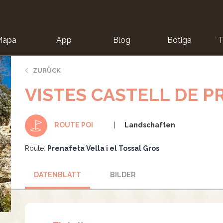
Mapa
App
Blog
Botiga
T
ZURÜCK
VISTES CASTELL DE 
Landschaften
ROUTE POI
Route:
Prenafeta Vella i el Tossal Gros
DATENBLATT
BILDER