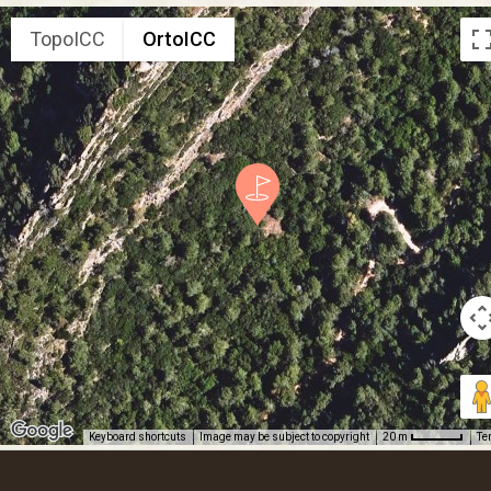
TopoICC
OrtoICC
Keyboard shortcuts
Image may be subject to copyright
Te
20 m