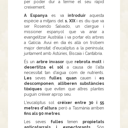
per poder dur a terme el seu ràpid
creixement.
A Espanya
es va
introduir
aquesta
espècie a mitjans del
s. XIX
i es diu que va
ser Rosendo Salvado, un clergue i
missioner espanyol que va anar a
evangelitzar Austràlia i va portar els arbres
a Galícia. Avui en dia és allà on trobem
major densitat d'eucaliptus a la península;
juntament amb Astúries, Biscaia i Cantàbria.
És un
arbre invasor
que
rebrota molt
i
desertitza el sòl
a causa de l'alta
necessitat tan d'aigua com de nutrients.
Les
seves
fulles
,
quan
cauen i
es
descomponen
,
alliberen substàncies
tòxiques
que eviten que altres plantes
puguin crèixer aprop seu.
L'eucaliptus sol
créixer entre 30 i 55
metres d'altura
però a Tasmània arriben
fins als 90 metres
.
Les seves
fulles
tenen
propietats
anticatarrals i expectorants
. Són