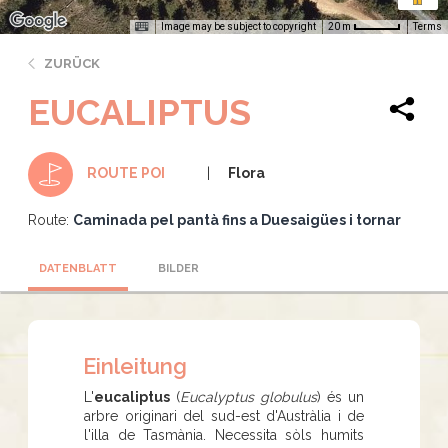
Image may be subject to copyright
Terms
20 m
ZURÜCK
EUCALIPTUS
Flora
ROUTE POI
Route:
Caminada pel pantà fins a Duesaigües i tornar
DATENBLATT
BILDER
Einleitung
L'
eucaliptus
(
Eucalyptus globulus
) és un
arbre originari del sud-est d'Austràlia i de
l'illa de Tasmània. Necessita sòls humits