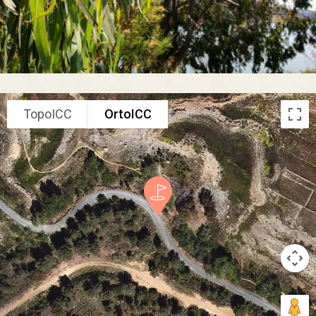
TopoICC
OrtoICC