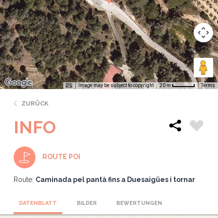
Image may be subject to copyright
Terms
20 m
ZURÜCK
INFO
ROUTE POI
Route:
Caminada pel pantà fins a Duesaigües i tornar
DATENBLATT
BILDER
BEWERTUNGEN