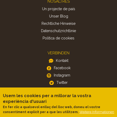
NOSALTRES
Un projecte de país
Unser Blog
Rechtliche Hinweise
Datenschutzrichtlinie
Politica de cookies
VERBINDEN
Kontakt
Facebook
Instagram
Twitter
Usem les cookies per a millorar la vostra
APP
experiència d'usuari
iOS
En fer clic a qualsevol enllaç del lloc web, doneu el vostre
Weitere Informationen
consentiment explícit per a que les utilitzem.
Android