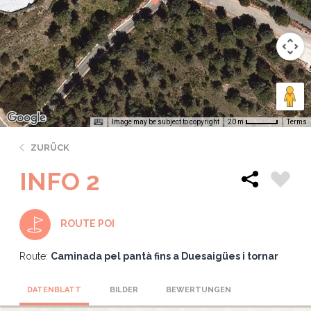
Image may be subject to copyright
Terms
20 m
ZURÜCK
INFO 2
ROUTE POI
Route:
Caminada pel pantà fins a Duesaigües i tornar
DATENBLATT
BILDER
BEWERTUNGEN