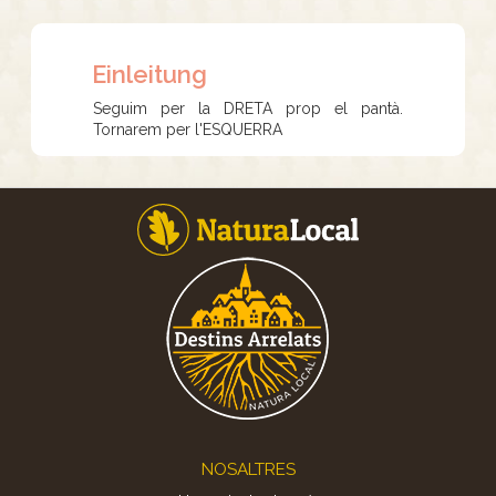
Einleitung
Seguim per la DRETA prop el pantà.
Tornarem per l'ESQUERRA
Footer
NOSALTRES