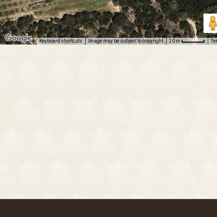
Keyboard shortcuts
Image may be subject to copyright
Te
20 m