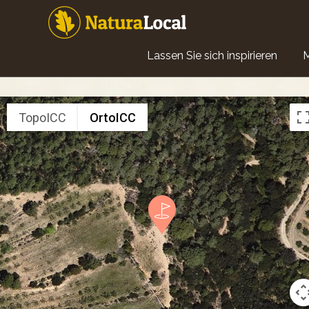
Direkt
zum
Inhalt
Main
Lassen Sie sich inspirieren
navigation
TopoICC
OrtoICC