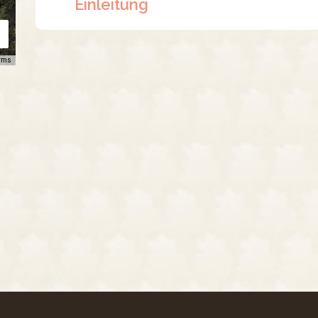
Einleitung
rms