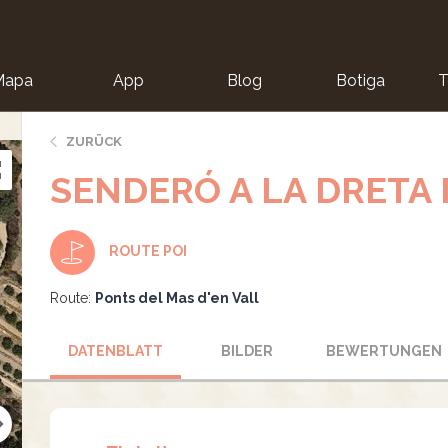
Mapa
App
Blog
Botiga
T
ZURÜCK
SENDERÓ A LA DRETA 
ROUTE POI
Route:
Ponts del Mas d'en Vall
DATENBLATT
BILDER
BEWERTUNGEN