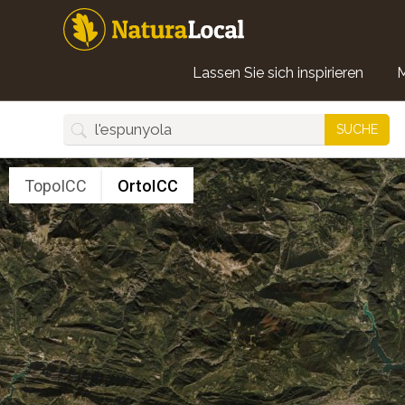
Direkt
zum
Inhalt
Main
Lassen Sie sich inspirieren
navigation
SUCHE
TopoICC
OrtoICC