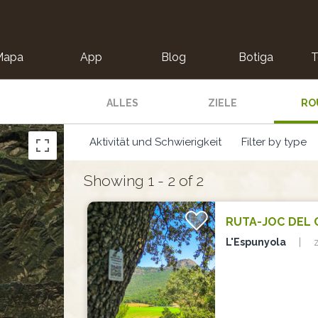
Mapa
App
Blog
Botiga
T
ALLES
ZIELE
RO
Aktivität und Schwierigkeit
Filter by type
Showing 1 - 2 of 2
RUTA-JOC DEL 
L'Espunyola