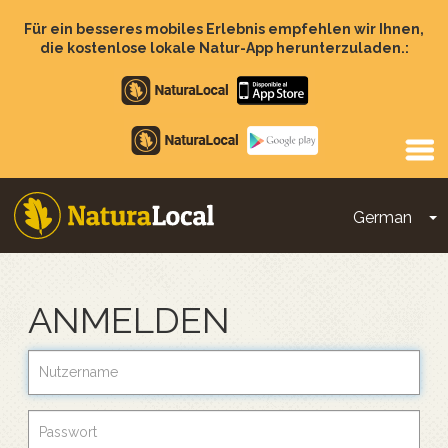
Direkt
zum
Für ein besseres mobiles Erlebnis empfehlen wir Ihnen,
Inhalt
die kostenlose lokale Natur-App herunterzuladen.:
Apple
store
Google
Play
German
D
Main
navigation
ANMELDEN