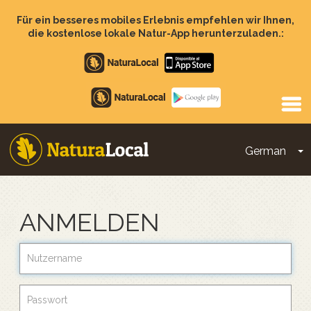
Direkt
zum
Für ein besseres mobiles Erlebnis empfehlen wir Ihnen,
Inhalt
die kostenlose lokale Natur-App herunterzuladen.:
Apple
store
Google
Play
German
D
Main
navigation
ANMELDEN