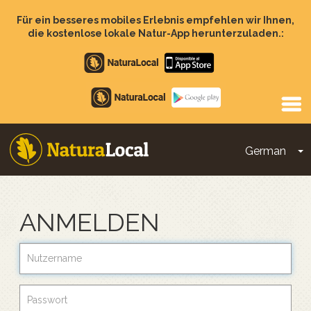
Direkt
zum
Für ein besseres mobiles Erlebnis empfehlen wir Ihnen,
Inhalt
die kostenlose lokale Natur-App herunterzuladen.:
Apple
store
Google
Play
German
D
Main
navigation
ANMELDEN