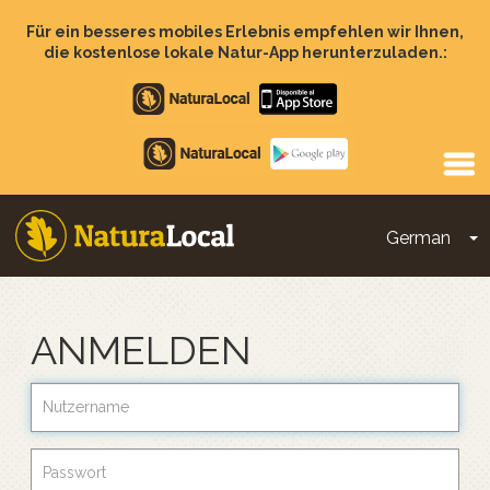
Direkt
zum
Für ein besseres mobiles Erlebnis empfehlen wir Ihnen,
Inhalt
die kostenlose lokale Natur-App herunterzuladen.:
Apple
store
Google
Play
German
D
Main
navigation
ANMELDEN