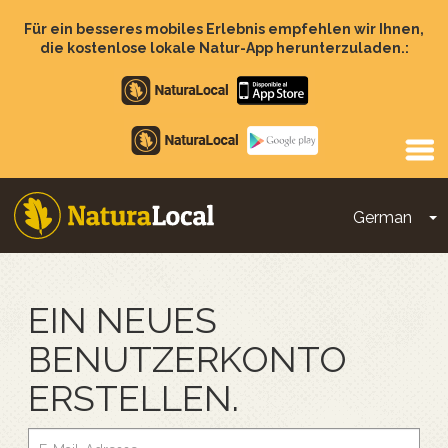
Direkt
zum
Für ein besseres mobiles Erlebnis empfehlen wir Ihnen,
Inhalt
die kostenlose lokale Natur-App herunterzuladen.:
Apple
store
Google
Play
German
D
Main
navigation
EIN NEUES
BENUTZERKONTO
ERSTELLEN.