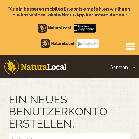
Direkt
zum
Für ein besseres mobiles Erlebnis empfehlen wir Ihnen,
Inhalt
die kostenlose lokale Natur-App herunterzuladen.:
Apple
store
Google
Play
German
D
Main
navigation
EIN NEUES
BENUTZERKONTO
ERSTELLEN.