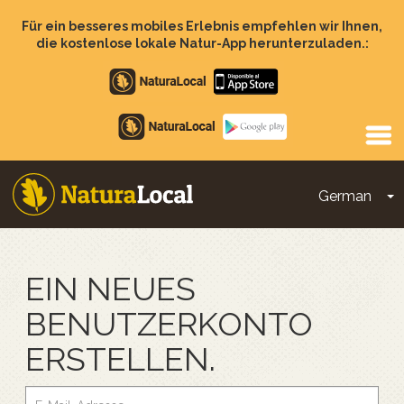
Direkt
zum
Für ein besseres mobiles Erlebnis empfehlen wir Ihnen,
Inhalt
die kostenlose lokale Natur-App herunterzuladen.:
Apple
store
Google
Play
German
D
Main
navigation
EIN NEUES
BENUTZERKONTO
ERSTELLEN.