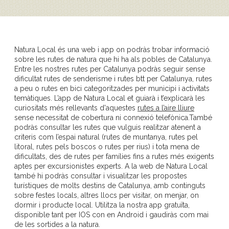
Natura Local és una web i app on podràs trobar informació
sobre les rutes de natura que hi ha als pobles de Catalunya.
Entre les nostres rutes per Catalunya podràs seguir sense
dificultat rutes de senderisme i rutes btt per Catalunya, rutes
a peu o rutes en bici categoritzades per municipi i activitats
temàtiques. L’app de Natura Local et guiarà i t’explicarà les
curiositats més rellevants d'aquestes
rutes a l’aire lliure
sense necessitat de cobertura ni connexió telefònica.També
podràs consultar les rutes que vulguis realitzar atenent a
criteris com l’espai natural (rutes de muntanya, rutes pel
litoral, rutes pels boscos o rutes per rius) i tota mena de
dificultats, des de rutes per famílies fins a rutes més exigents
aptes per excursionistes experts. A la web de Natura Local
també hi podràs consultar i visualitzar les propostes
turístiques de molts destins de Catalunya, amb continguts
sobre festes locals, altres llocs per visitar, on menjar, on
dormir i producte local. Utilitza la nostra app gratuïta,
disponible tant per IOS con en Android i gaudiràs com mai
de les sortides a la natura.