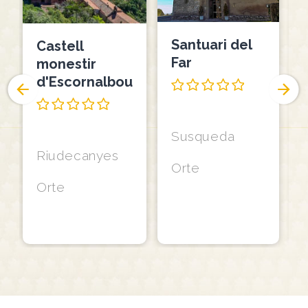
Santuari del
Castell
Far
monestir
d'Escornalbou
Susqueda
Riudecanyes
Orte
Orte