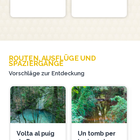
ROUTEN, AUSFLÜGE UND
SPAZIERGÄNGE
Vorschläge zur Entdeckung
RECOM
Volta al puig
Un tomb per