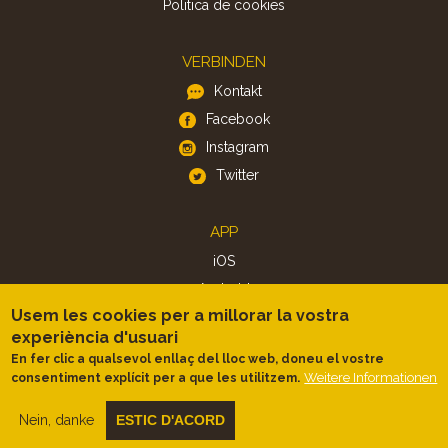
Politica de cookies
VERBINDEN
Kontakt
Facebook
Instagram
Twitter
APP
iOS
Android
Usem les cookies per a millorar la vostra
experiència d'usuari
En fer clic a qualsevol enllaç del lloc web, doneu el vostre
Weitere Informationen
consentiment explícit per a que les utilitzem.
Nein, danke
ESTIC D'ACORD