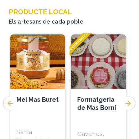
PRODUCTE LOCAL
Els artesans de cada poble
RECOMMENDED
RECOM
Mel Mas Buret
Formatgeria
de Mas Borni
Santa
Gavarres