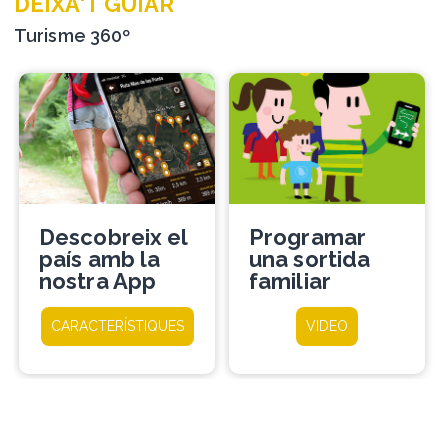
DEIXA'T GUIAR
Turisme 360º
Descobreix el
Programar
país amb la
una sortida
nostra App
familiar
CARACTERÍSTIQUES
VIDEO