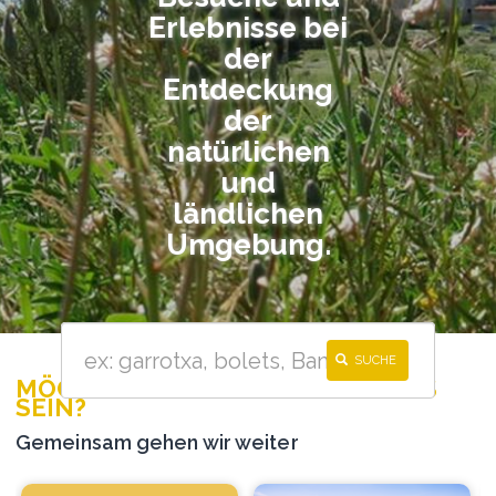
Erlebnisse bei
der
Entdeckung
der
natürlichen
und
ländlichen
Umgebung.
SUCHE
MÖCHTEN SIE TEIL DES PROJEKTS
SEIN?
Gemeinsam gehen wir weiter