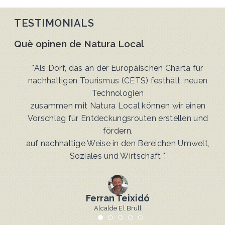
TESTIMONIALS
Què opinen de Natura Local
ch
"Als Dorf, das an der Europäischen Charta für
"Ne
nachhaltigen Tourismus (CETS) festhält, neuen
Technologien
 ".
zusammen mit Natura Local können wir einen
Vorschlag für Entdeckungsrouten erstellen und
fördern,
auf nachhaltige Weise in den Bereichen Umwelt,
Soziales und Wirtschaft ".
Ferran Teixidó
Alcalde El Brull