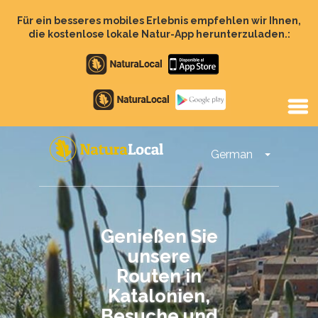
Direkt
zum
Für ein besseres mobiles Erlebnis empfehlen wir Ihnen,
Inhalt
die kostenlose lokale Natur-App herunterzuladen.:
Apple
store
Google
Play
German
Dropdown-
Main
navigation
Genießen Sie
unsere
Routen in
Katalonien,
Besuche und