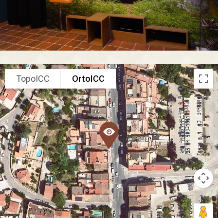
TopoICC
OrtoICC