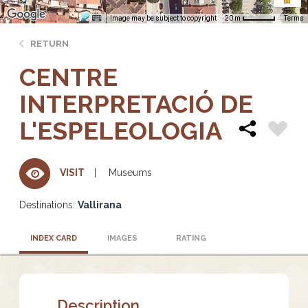
Image may be subject to copyright
Terms
20 m
RETURN
CENTRE
INTERPRETACIÓ DE
L'ESPELEOLOGIA
Museums
VISIT
Destinations:
Vallirana
INDEX CARD
IMAGES
RATING
Description