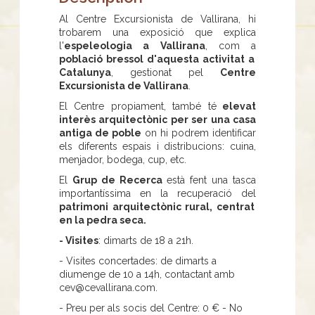
Al Centre Excursionista de Vallirana, hi
trobarem una exposició que explica
l'
espeleologia a Vallirana
, com a
població bressol d'aquesta activitat a
Catalunya
, gestionat pel
Centre
Excursionista de Vallirana
.
El Centre propiament, també té
elevat
interès arquitectònic per ser una casa
antiga de poble
on hi podrem identificar
els diferents espais i distribucions: cuina,
menjador, bodega, cup, etc.
El
Grup de Recerca
està fent una tasca
importantíssima en la recuperació del
patrimoni arquitectònic rural, centrat
en la pedra seca.
- Visites
: dimarts de 18 a 21h.
- Visites concertades: de dimarts a
diumenge de 10 a 14h, contactant amb
cev@cevallirana.com.
- Preu per als socis del Centre: 0 € - No