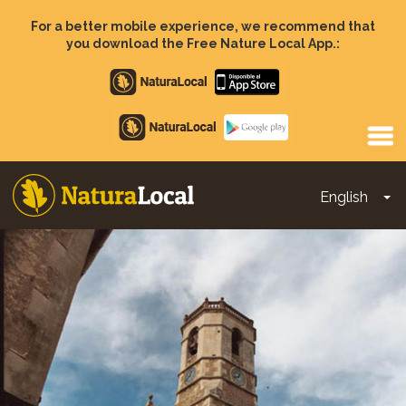
Skip
to
For a better mobile experience, we recommend that
main
you download the Free Nature Local App.:
content
Apple
store
Google
Play
English
To
Main
navigation