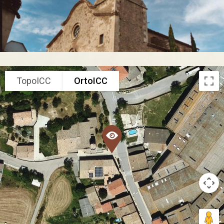
TopoICC
OrtoICC