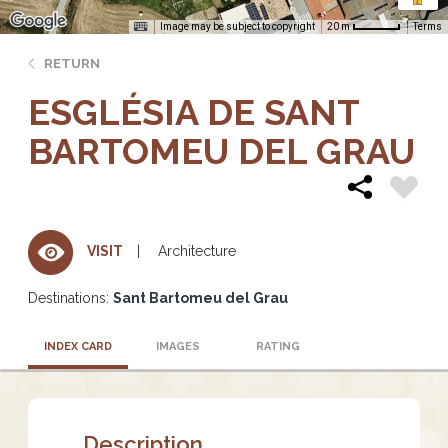
Image may be subject to copyright
Terms
20 m
RETURN
ESGLÉSIA DE SANT
BARTOMEU DEL GRAU
Architecture
VISIT
Destinations:
Sant Bartomeu del Grau
INDEX CARD
IMAGES
RATING
Description