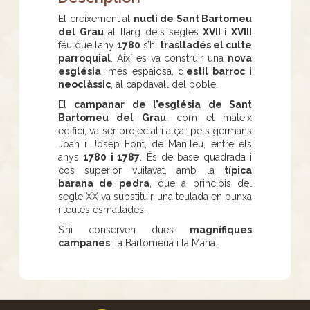
El creixement al
nucli de Sant Bartomeu
del Grau
al llarg dels segles
XVII i XVIII
féu que l’any
1780
s’hi
traslladés el culte
parroquial
. Així es va construir una
nova
església
, més espaiosa, d’
estil barroc i
neoclàssic
, al capdavall del poble.
El
campanar de l’església de Sant
Bartomeu del Grau
, com el mateix
edifici, va ser projectat i alçat pels germans
Joan i Josep Font, de Manlleu, entre els
anys
1780 i 1787
. És de base quadrada i
cos superior vuitavat, amb la
típica
barana de pedra
, que a principis del
segle XX va substituir una teulada en punxa
i teules esmaltades.
S’hi conserven dues
magnífiques
campanes
, la Bartomeua i la Maria.