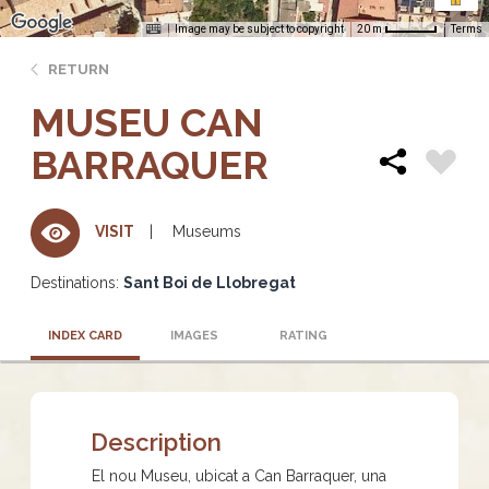
Image may be subject to copyright
Terms
20 m
RETURN
MUSEU CAN
BARRAQUER
Museums
VISIT
Destinations:
Sant Boi de Llobregat
INDEX CARD
IMAGES
RATING
Description
El nou Museu, ubicat a Can Barraquer, una