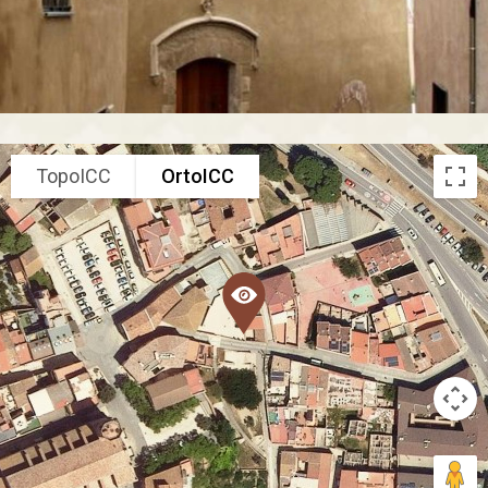
TopoICC
OrtoICC