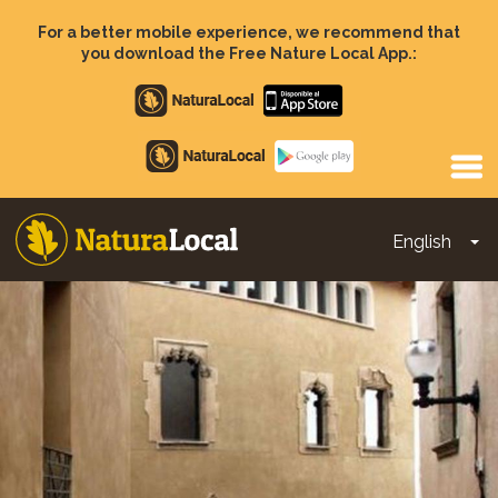
Skip
to
For a better mobile experience, we recommend that
main
you download the Free Nature Local App.:
content
Apple
store
Google
Play
English
To
Main
navigation