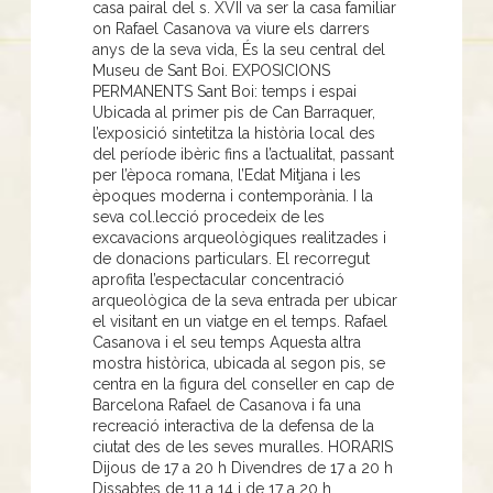
casa pairal del s. XVII va ser la casa familiar
on Rafael Casanova va viure els darrers
anys de la seva vida, És la seu central del
Museu de Sant Boi. EXPOSICIONS
PERMANENTS Sant Boi: temps i espai
Ubicada al primer pis de Can Barraquer,
l’exposició sintetitza la història local des
del període ibèric fins a l’actualitat, passant
per l’època romana, l’Edat Mitjana i les
èpoques moderna i contemporània. I la
seva col.lecció procedeix de les
excavacions arqueològiques realitzades i
de donacions particulars. El recorregut
aprofita l’espectacular concentració
arqueològica de la seva entrada per ubicar
el visitant en un viatge en el temps. Rafael
Casanova i el seu temps Aquesta altra
mostra històrica, ubicada al segon pis, se
centra en la figura del conseller en cap de
Barcelona Rafael de Casanova i fa una
recreació interactiva de la defensa de la
ciutat des de les seves muralles. HORARIS
Dijous de 17 a 20 h Divendres de 17 a 20 h
Dissabtes de 11 a 14 i de 17 a 20 h