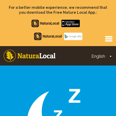
Skip
to
For a better mobile experience, we recommend that
main
you download the Free Nature Local App.:
content
Apple
store
Google
Play
English
To
Main
navigation