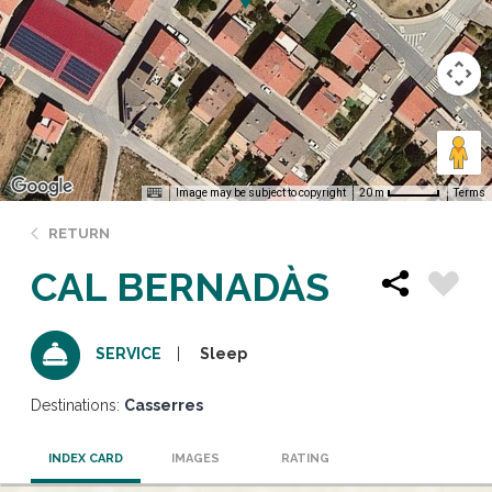
Image may be subject to copyright
Terms
20 m
RETURN
CAL BERNADÀS
Sleep
SERVICE
Destinations:
Casserres
INDEX CARD
IMAGES
RATING