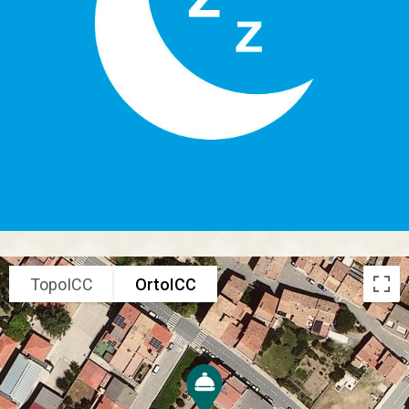
TopoICC
OrtoICC