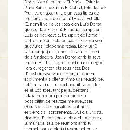
Dorca Marcé, del mas El Pinós, i Estrella
Plana Banús, del mas El Collell, tots dos de
Pruit, varen alçar una gran casa típica de
muntanya, tota de pedra: l’Hostal Estrella.
(El nom li ve de l’esposa d’en Lluís Dorca,
que es deia Estrella). En aquell temps en
Lluís es dedicava al transport de llenya i
carbó amb animals de bast i l’Estrella venia
queviures i elaborava ratafia. L’any 1946
varen engegar la fonda. Després l’hereu
dels fundadors, Joan Dorca, amb la seva
muller, M. Lluïsa, varen continuar el negoci
i ara el regenten els seus néts. Des
d’aleshores serveixen menjar i donen
acolliment als clients. Amb una relació del
tot familiar i un entorn tranquil i acollidor,
és el lloc ideal tant per al descans i
relaxament com per gaudir de la
possibilitat de realitzar meravelloses
excursions per paisatges realment
esplèndids i sorprenents. Avui dia, l’hostal
disposa d’ascensor, saleta amb jocs per a
la mainada, sala de reunions amb tv i
internet, bar, cafeteria i restaurant on se