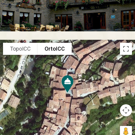
TopoICC
OrtoICC