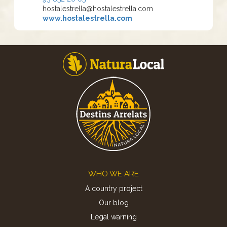
hostalestrella@hostalestrella.com
www.hostalestrella.com
Footer
WHO WE ARE
A country project
Our blog
Legal warning