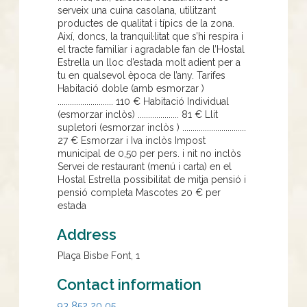
serveix una cuina casolana, utilitzant
productes de qualitat i típics de la zona.
Així, doncs, la tranquil·litat que s’hi respira i
el tracte familiar i agradable fan de l’Hostal
Estrella un lloc d’estada molt adient per a
tu en qualsevol època de l’any. Tarifes
Habitació doble (amb esmorzar )
........................... 110 € Habitació Individual
(esmorzar inclòs) .................... 81 € Llit
supletori (esmorzar inclòs ) ...............................
27 € Esmorzar i Iva inclòs Impost
municipal de 0,50 per pers. i nit no inclòs
Servei de restaurant (menú i carta) en el
Hostal Estrella possibilitat de mitja pensió i
pensió completa Mascotes 20 € per
estada
Address
Plaça Bisbe Font, 1
Contact information
93 852 20 05