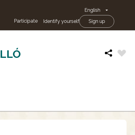
English
Toggle Drop
Participate
Identify yourself
Sign up
OLLÓ