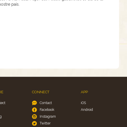
ostre país.
RE
CONNECT
APP
ject
Contact
iOS
Facebook
Android
g
Instagram
y
Twitter