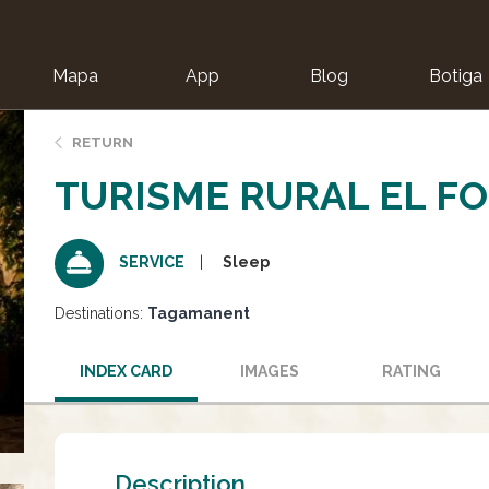
Mapa
App
Blog
Botiga
ion
RETURN
TURISME RURAL EL F
Sleep
SERVICE
Destinations:
Tagamanent
INDEX CARD
IMAGES
RATING
Description