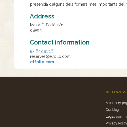
presencia d’alguns dels forners mes importants del n
Address
Masia El Folló s/n
08593
Contact information
93 842 91 16
reserves@elfollo.com
elfollo.com
WHO WE A
A country pro
Our blog
Legal warnin
Privacy Polic