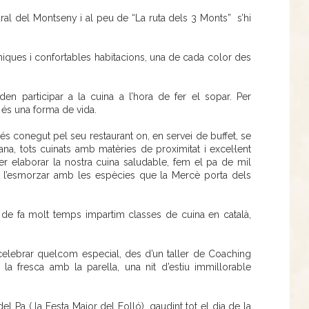
al del Montseny i al peu de “La ruta dels 3 Monts” s’hi
iques i confortables habitacions, una de cada color des
en participar a la cuina a l’hora de fer el sopar. Per
 és una forma de vida.
és conegut pel seu restaurant on, en servei de buffet, se
ana, tots cuinats amb matèries de proximitat i excel·lent
er elaborar la nostra cuina saludable, fem el pa de mil
e l’esmorzar amb les espècies que la Mercè porta dels
de fa molt temps impartim classes de cuina en català,
 celebrar quelcom especial, des d’un taller de Coaching
la fresca amb la parella, una nit d’estiu immillorable
l Pa ( la Festa Major del Folló), gaudint tot el dia de la