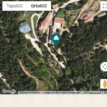
TopoICC
OrtoICC
Keyboard shortcuts
Image may be subject to copyright
Te
20 m