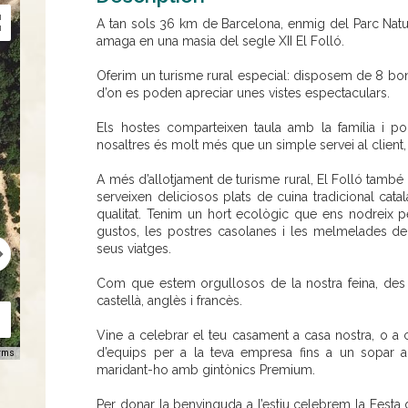
A tan sols 36 km de Barcelona, enmig del Parc Natur
amaga en una masia del segle XII El Folló.
Oferim un turisme rural especial: disposem de 8 bon
d’on es poden apreciar unes vistes espectaculars.
Els hostes comparteixen taula amb la família i pod
nosaltres és molt més que un simple servei al client,
A més d’allotjament de turisme rural, El Folló també 
serveixen deliciosos plats de cuina tradicional catal
qualitat. Tenim un hort ecològic que ens nodreix p
gustos, les postres casolanes i les melmelades d
seus viatges.
Com que estem orgullosos de la nostra feina, des 
castellà, anglès i francès.
Vine a celebrar el teu casament a casa nostra, o a
d’equips per a la teva empresa fins a un sopar a 
rms
maridant-ho amb gintònics Premium.
Per donar la benvinguda a l’estiu celebrem la Festa de