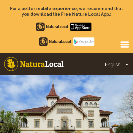
Skip
to
For a better mobile experience, we recommend that
main
you download the Free Nature Local App.:
content
Apple
store
Google
Play
English
To
Main
navigation