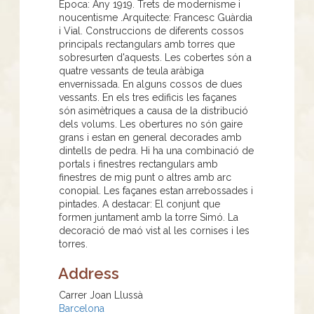
Època: Any 1919. Trets de modernisme i
noucentisme .Arquitecte: Francesc Guàrdia
i Vial. Construccions de diferents cossos
principals rectangulars amb torres que
sobresurten d'aquests. Les cobertes són a
quatre vessants de teula aràbiga
envernissada. En alguns cossos de dues
vessants. En els tres edificis les façanes
són asimètriques a causa de la distribució
dels volums. Les obertures no són gaire
grans i estan en general decorades amb
dintells de pedra. Hi ha una combinació de
portals i finestres rectangulars amb
finestres de mig punt o altres amb arc
conopial. Les façanes estan arrebossades i
pintades. A destacar: El conjunt que
formen juntament amb la torre Simó. La
decoració de maó vist al les cornises i les
torres.
Address
Carrer Joan Llussà
Barcelona