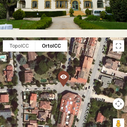
TopoICC
OrtoICC