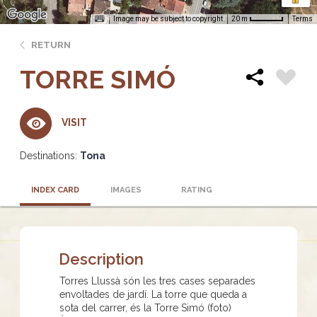
Image may be subject to copyright
Terms
20 m
RETURN
TORRE SIMÓ
VISIT
Destinations:
Tona
INDEX CARD
IMAGES
RATING
Description
Torres Llussà són les tres cases separades
envoltades de jardí. La torre que queda a
sota del carrer, és la Torre Simó (foto)