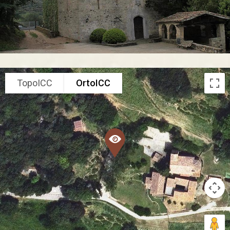
TopoICC
OrtoICC