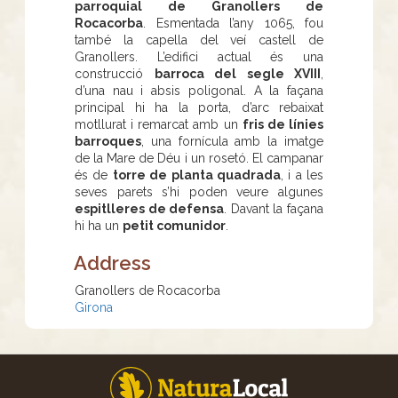
parroquial de Granollers de
Rocacorba
. Esmentada l’any 1065, fou
també la capella del veí castell de
Granollers. L’edifici actual és una
construcció
barroca del segle XVIII
,
d’una nau i absis poligonal. A la façana
principal hi ha la porta, d’arc rebaixat
motllurat i remarcat amb un
fris de línies
barroques
, una fornícula amb la imatge
de la Mare de Déu i un rosetó. El campanar
és de
torre de planta quadrada
, i a les
seves parets s’hi poden veure algunes
espitlleres de defensa
. Davant la façana
hi ha un
petit comunidor
.
Address
Granollers de Rocacorba
Girona