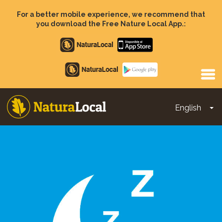
Skip
to
For a better mobile experience, we recommend that
main
you download the Free Nature Local App.:
content
Apple
store
Google
Play
English
To
Main
navigation