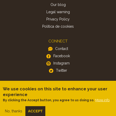
Our blog
Legal warning
Privacy Policy
Politica de cookies
CONNECT
Contact
Facebook
Instagram
Twitter
APP
We use cookies on this site to enhance your user
iOS
experience
Android
More info
By clicking the Accept button, you agree to us doing so.
No, thanks
ACCEPT