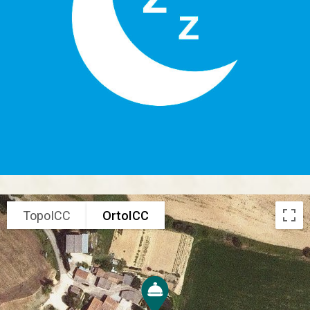
TopoICC
OrtoICC