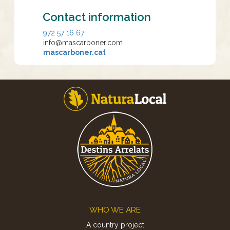
Contact information
972 57 16 67
info@mascarboner.com
mascarboner.cat
Footer
WHO WE ARE
A country project