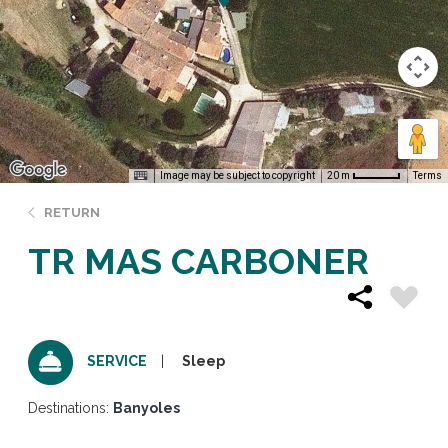
Image may be subject to copyright
Terms
20 m
RETURN
TR MAS CARBONER
Sleep
SERVICE
Destinations:
Banyoles