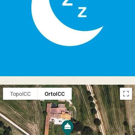
TopoICC
OrtoICC