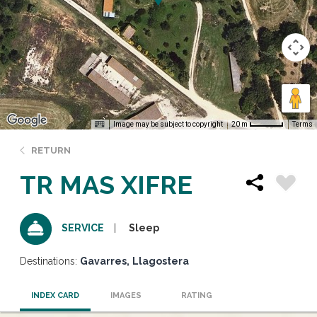
Image may be subject to copyright
Terms
20 m
RETURN
TR MAS XIFRE
Sleep
SERVICE
Destinations:
Gavarres
Llagostera
INDEX CARD
IMAGES
RATING