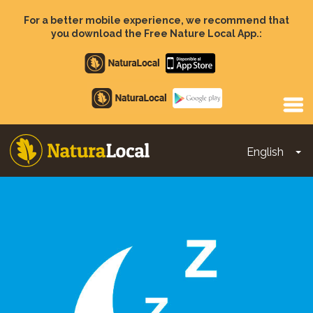
Skip
to
For a better mobile experience, we recommend that
main
you download the Free Nature Local App.:
content
Apple
store
Google
Play
English
To
Main
navigation