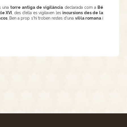
s una
torre antiga de vigilància
declarada com a
Bé
le XVI
, des d’ella es vigilaven les
incursions des de la
scos
. Ben a prop s'hi troben restes d'una
vil·la romana
i