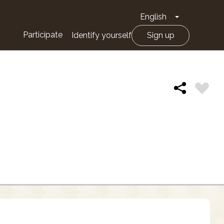
English
Toggle Drop
Participate
Identify yourself
Sign up