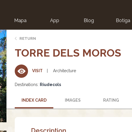
Mapa
App
Blog
Botiga
ion
RETURN
TORRE DELS MOROS
Architecture
VISIT
Destinations:
Riudecols
INDEX CARD
IMAGES
RATING
Description