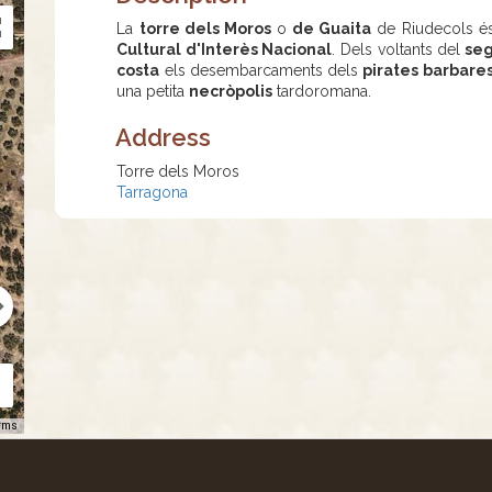
La
torre dels Moros
o
de Guaita
de Riudecols é
Cultural d'Interès Nacional
. Dels voltants del
seg
costa
els desembarcaments dels
pirates barbare
una petita
necròpolis
tardoromana.
Address
Torre dels Moros
Tarragona
rms