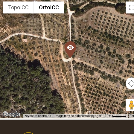
TopoICC
OrtoICC
Keyboard shortcuts
Image may be subject to copyright
Te
20 m
Footer