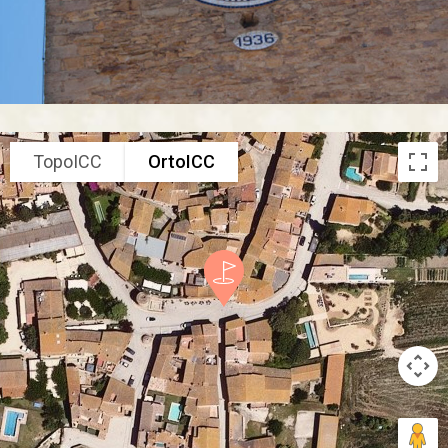
TopoICC
OrtoICC