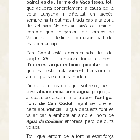
pairalies del terme de Vacarisses
, tot i
que aquesta concretament, a causa de la
certa llunyania i dificultat en l’accés,
sempre ha tingut més tirada cap a la zona
de Rellinars. No obstant això, cal tenir en
compte que antigament els termes de
Vacarisses i Rellinars formaven part del
mateix municipi.
Can Còdol està documentada des del
segle XVI
i conserva força elements
d’
interès arquitectònic popular
, tot i
que ha estat relativament transformada
amb alguns elements moderns.
L’indret era i és conegut, sobretot, per la
seva
abundància amb aigua
, ja que just
al costat de la casa i l’era, trobem l’
antiga i
font de Can Còdol
, rajant sempre en
certa abundància. L’aigua d’aquesta font es
va arribar a embotellar amb el nom de
Agua de Codolier
, empresa, però, de curta
volada.
Tot i que l’entorn de la font ha estat força