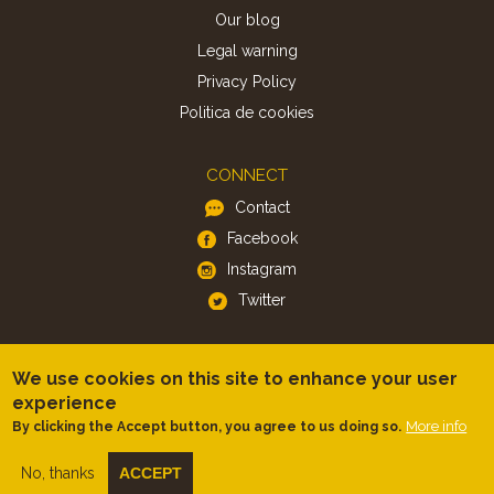
Our blog
Legal warning
Privacy Policy
Politica de cookies
CONNECT
Contact
Facebook
Instagram
Twitter
APP
We use cookies on this site to enhance your user
iOS
experience
Android
More info
By clicking the Accept button, you agree to us doing so.
No, thanks
ACCEPT