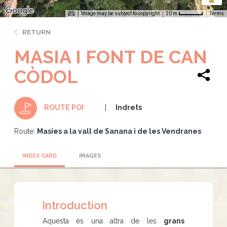
Image may be subject to copyright
Terms
20 m
RETURN
MASIA I FONT DE CAN
CÒDOL
Indrets
ROUTE POI
Route:
Masies a la vall de Sanana i de les Vendranes
INDEX CARD
IMAGES
Introduction
Aquesta és una altra de les
grans