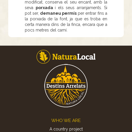
modificat, conserva el seu encant, amb la
seva
porxada
i els seus arranjaments. Si
pot ser,
demaneu permís
per entrar fins a
la porxada de la font, ja que es troba en
certa manera dins de la finca, encara que a
pocs metres del camí.
Footer
WHO WE ARE
A country project