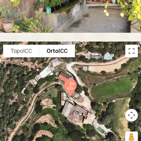
TopoICC
OrtoICC