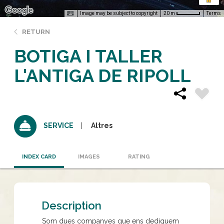
Image may be subject to copyright
Terms
20 m
RETURN
BOTIGA I TALLER
L'ANTIGA DE RIPOLL
Altres
SERVICE
INDEX CARD
IMAGES
RATING
Description
Som dues companyes que ens dediquem