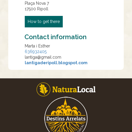
Plaça Nova 7
17500
Ripoll
How to get there
Contact information
Marta i Esther
636932405
lantiga@gmail.com
lantigaderipoll.blogspot.com