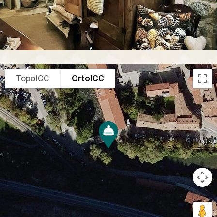
TopoICC
OrtoICC