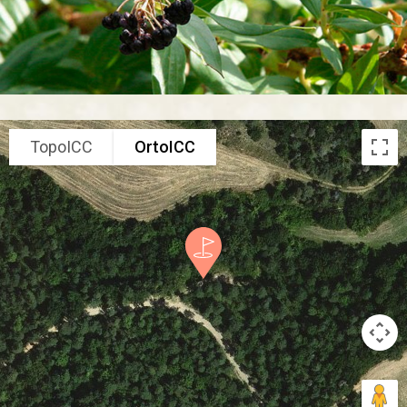
TopoICC
OrtoICC