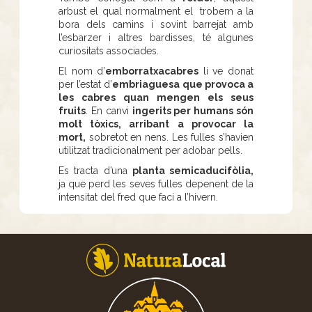
arbust el qual normalment el trobem a la
bora dels camins i sovint barrejat amb
l’esbarzer i altres bardisses, té algunes
curiositats associades.
El nom d’
emborratxacabres
li ve donat
per l’estat d’
embriaguesa que provoca a
les cabres quan mengen els seus
fruits
. En canvi
ingerits per humans són
molt tòxics, arribant a provocar la
mort,
sobretot en nens. Les fulles s’havien
utilitzat tradicionalment per adobar pells.
Es tracta d’una
planta semicaducifòlia,
ja que perd les seves fulles depenent de la
intensitat del fred que faci a l’hivern.