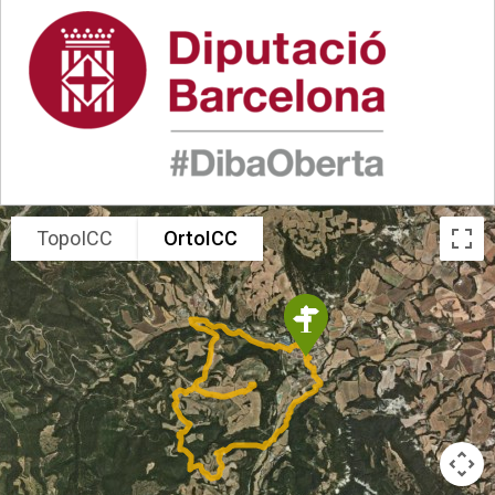
TopoICC
OrtoICC