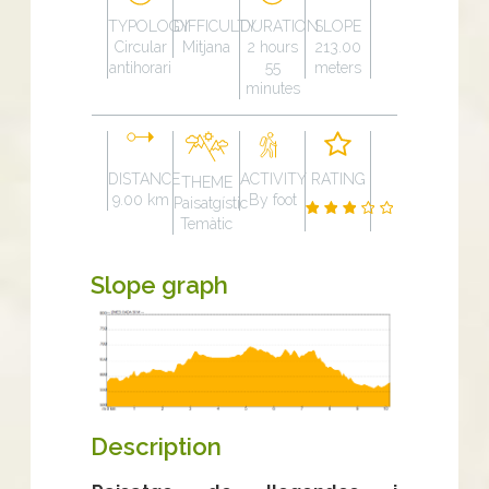
TYPOLOGY
DIFFICULTY
DURATION
SLOPE
Circular
Mitjana
2 hours
213.00
antihorari
55
meters
minutes
DISTANCE
ACTIVITY
RATING
THEME
9.00 km
By foot
Paisatgístic
Temàtic
Slope graph
Description