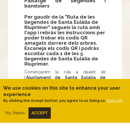
Paisatge de llegendes i
bandolers
Per gaudir de la "Ruta de les
llegendes de Santa Eulàlia de
Riuprimer" segueix la ruta amb
l'app i rebràs les instruccions per
poder trobar els codis QR
amagats darrere dels arbres.
Escaneja els codis QR i podràs
escoltar cada 1 de les 5
llegendes de Santa Eulàlia de
Riuprimer.
Començarem la ruta a davant de
l’
Ajuntament de Santa Eulàlia de
Riuprimer
seguint el
carrer del Puig
i de
We use cookies on this site to enhance your user
seguida coneixerem la primera de les
experience
llegendes de la ruta, la
llegenda del
puig de Ventallola
, el qual tindrem al
More info
By clicking the Accept button, you agree to us doing so.
nostre davant.
No, thanks
ACCEPT
Sortim del poble i anem a buscar
el curs
del Mèder
, el qual seguirem fins al
gorg
de la Truja
. L’ambient al costat del Meder