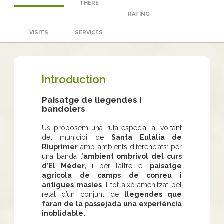
THERE
RATING
VISITS
SERVICES
Introduction
Paisatge de llegendes i
bandolers
Us proposem una ruta especial al voltant
del municipi de
Santa Eulàlia de
Riuprimer
amb ambients diferenciats: per
una banda l’
ambient ombrívol del curs
d’El Mèder,
i per l’altre el
paisatge
agrícola de camps de conreu i
antigues masies
. I tot això amenitzat pel
relat d’un conjunt de
llegendes que
faran de la passejada una experiència
inoblidable.