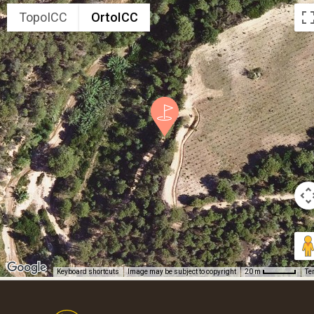
TopoICC
OrtoICC
Keyboard shortcuts
Image may be subject to copyright
Te
20 m
Footer