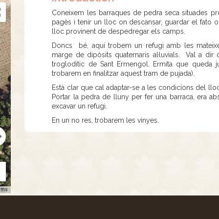
Coneixem les barraques de pedra seca situades pro
pagès i tenir un lloc on descansar, guardar el fato 
lloc provinent de despedregar els camps.
Doncs bé, aquí trobem un refugi amb les mateixe
marge de dipòsits quaternaris al·luvials. Val a di
trogloditic de Sant Ermengol. Ermita que queda j
trobarem en finalitzar aquest tram de pujada).
Està clar que cal adaptar-se a les condicions del lloc
Portar la pedra de lluny per fer una barraca, era ab
excavar un refugi.
En un no res, trobarem les vinyes.
rms