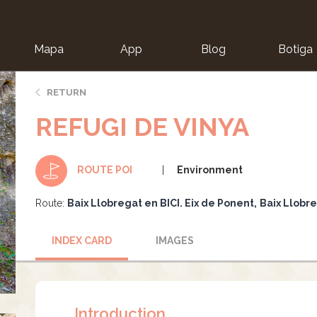
Mapa
App
Blog
Botiga
ion
RETURN
REFUGI DE VINYA
Environment
ROUTE POI
Route:
Baix Llobregat en BICI. Eix de Ponent
Baix Llobre
INDEX CARD
IMAGES
Introduction