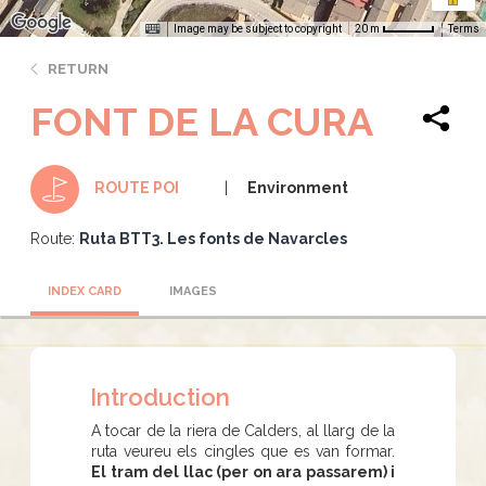
Image may be subject to copyright
Terms
20 m
RETURN
FONT DE LA CURA
Environment
ROUTE POI
Route:
Ruta BTT3. Les fonts de Navarcles
INDEX CARD
IMAGES
Introduction
A tocar de la riera de Calders, al llarg de la
ruta veureu els cingles que es van formar.
El tram del llac (per on ara passarem) i