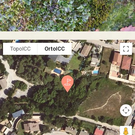
TopoICC
OrtoICC