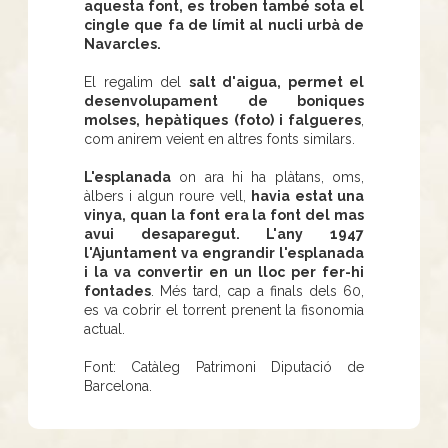
aquesta font, es troben també sota el
cingle que fa de límit al nucli urbà de
Navarcles.
El regalim del
salt d'aigua, permet el
desenvolupament de boniques
molses, hepàtiques (foto) i falgueres
,
com anirem veient en altres fonts similars.
L'esplanada
on ara hi ha plàtans, oms,
àlbers i algun roure vell,
havia estat una
vinya, quan la font era la font del mas
avui desaparegut. L'any 1947
l'Ajuntament va engrandir l'esplanada
i la va convertir en un lloc per fer-hi
fontades
. Més tard, cap a finals dels 60,
es va cobrir el torrent prenent la fisonomia
actual.
Font: Catàleg Patrimoni Diputació de
Barcelona.