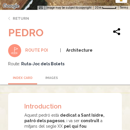
Image may be subject to copyright
Terms
20 m
RETURN
PEDRO
Architecture
ROUTE POI
Route:
Ruta-Joc dels Bolets
INDEX CARD
IMAGES
Introduction
Aquest pedró està
dedicat a Sant Isidre,
patró dels pagesos
, i va ser
construït
a
mitjans del segle XX
pel qui fou