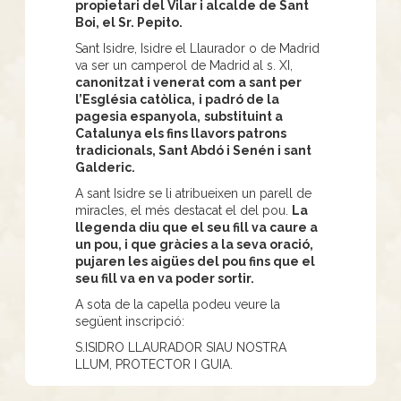
propietari del Vilar i alcalde de Sant
Boi, el Sr. Pepito.
Sant Isidre, Isidre el Llaurador o de Madrid
va ser un camperol de Madrid al s. XI,
canonitzat i venerat com a sant per
l’Església catòlica,
i padró de la
pagesia espanyola,
substituint a
Catalunya els fins llavors patrons
tradicionals, Sant Abdó i Senén i sant
Galderic.
A sant Isidre se li atribueixen un parell de
miracles, el més destacat el del pou.
La
llegenda diu que el seu fill va caure a
un pou, i que gràcies a la seva oració,
pujaren les aigües del pou fins que el
seu fill va en va poder sortir.
A sota de la capella podeu veure la
següent inscripció:
S.ISIDRO LLAURADOR SIAU NOSTRA
LLUM, PROTECTOR I GUIA.