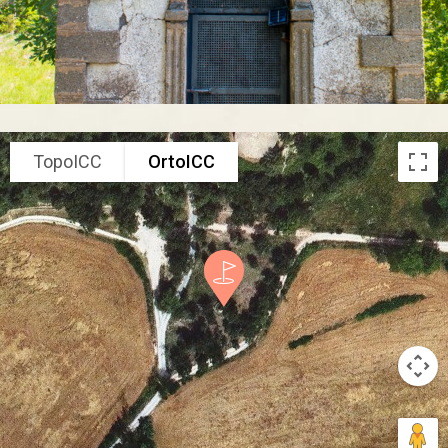
TopoICC
OrtoICC